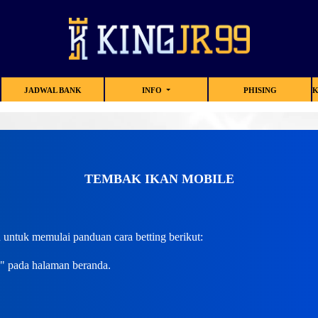
JADWAL BANK
INFO
PHISING
K
TEMBAK IKAN MOBILE
u untuk memulai panduan cara betting berikut:
pada halaman beranda.