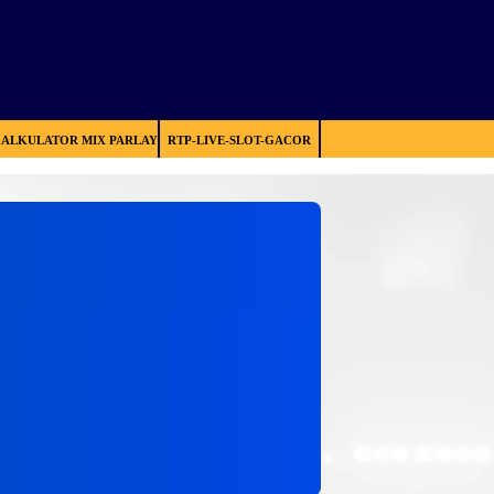
ALKULATOR MIX PARLAY
RTP-LIVE-SLOT-GACOR