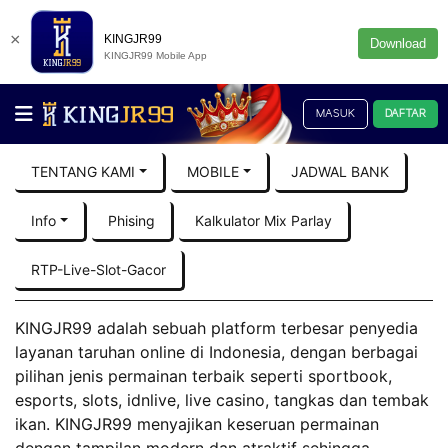
×
KINGJR99
Download
KINGJR99 Mobile App
MASUK
DAFTAR
TENTANG KAMI
MOBILE
JADWAL BANK
Info
Phising
Kalkulator Mix Parlay
RTP-Live-Slot-Gacor
KINGJR99 adalah sebuah platform terbesar penyedia
layanan taruhan online di Indonesia, dengan berbagai
pilihan jenis permainan terbaik seperti sportbook,
esports, slots, idnlive, live casino, tangkas dan tembak
ikan. KINGJR99 menyajikan keseruan permainan