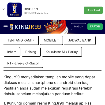
×
KINGJR99
Download
KINGJR99 Mobile App
MASUK
DAFTAR
TENTANG KAMI
MOBILE
JADWAL BANK
Info
Phising
Kalkulator Mix Parlay
RTP-Live-Slot-Gacor
KingJr99 menyediakan tampilan mobile yang dapat
diakses melalui smartphone os android dan ios,
Pastikan anda sudah melakukan registrasi terlebih
dahulu sebelum melanjutkan panduan berikut.
1. Kunjungi domain resmi KingJr99 melalui aplikasi